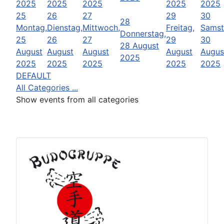
2025
2025
2025
2025
2025
25
26
27
29
30
28
Montag,
Dienstag,
Mittwoch,
Freitag,
Samst
Donnerstag,
25
26
27
29
30
28 August
August
August
August
August
Augus
2025
2025
2025
2025
2025
2025
DEFAULT
All Categories ...
Show events from all categories