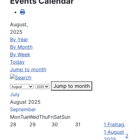
Events Calendar
August,
2025
By Year
By Month
By Week
Today
Jump to month
Jump to month
July
August 2025
September
Mon
Tue
Wed
Thu
Fri
Sat
Sun
28
29
30
31
1
Freitag,
1 August
2
2025