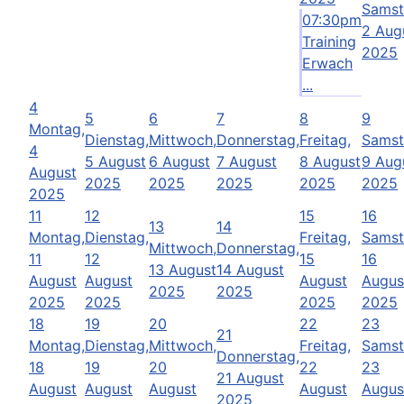
Samst
07:30pm
2 Aug
Training
2025
Erwach
...
4
5
6
7
8
9
Montag,
Dienstag,
Mittwoch,
Donnerstag,
Freitag,
Samst
4
5 August
6 August
7 August
8 August
9 Aug
August
2025
2025
2025
2025
2025
2025
11
12
15
16
13
14
Montag,
Dienstag,
Freitag,
Samst
Mittwoch,
Donnerstag,
11
12
15
16
13 August
14 August
August
August
August
Augus
2025
2025
2025
2025
2025
2025
18
19
20
22
23
21
Montag,
Dienstag,
Mittwoch,
Freitag,
Samst
Donnerstag,
18
19
20
22
23
21 August
August
August
August
August
Augus
2025